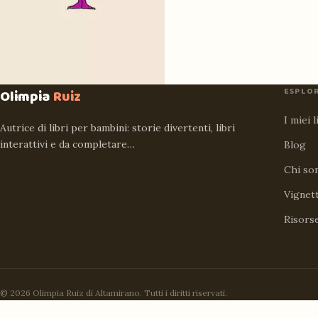
ESPLO
Olimpia
Ruiz
I miei l
Autrice di libri per bambini: storie divertenti, libri
interattivi e da completare…
Blog
Chi so
Vignet
Risors
© 2026 Olimpia Ruiz di Altamirano. Tutti i diritti riservati.