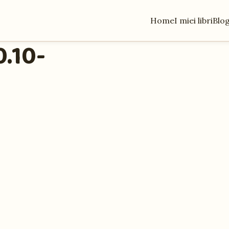
Home
I miei libri
Blo
.10-