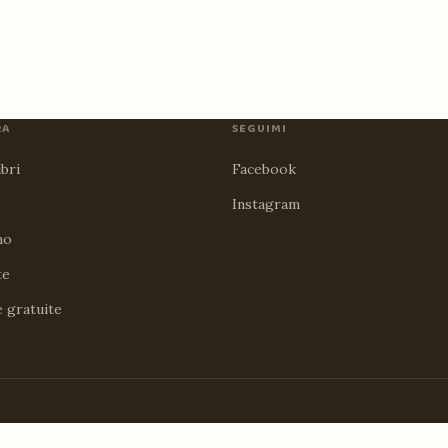
RA
SEGUIMI
ibri
Facebook
Instagram
no
te
e gratuite