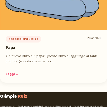
2 Mar 2020
EBOOK DISPONIBILE
Papà
Un nuovo libro sui papà! Questo libro si aggiunge ai tanti
che ho già dedicato ai papà e…
Leggi →
Olimpia
Ruiz
Autrice di libri per bambini: storie divertenti, libri interattivi e da