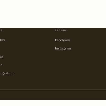
RA
SEGUIMI
ibri
Facebook
Instagram
no
te
e gratuite