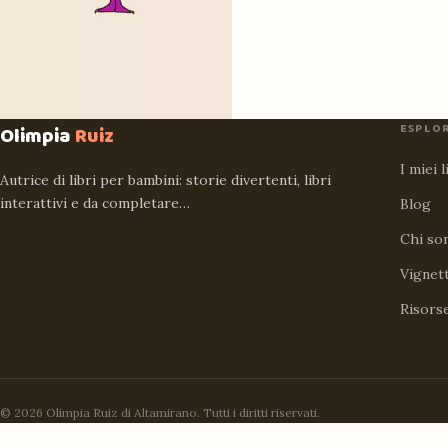
ESPLO
Olimpia
Ruiz
I miei l
Autrice di libri per bambini: storie divertenti, libri
interattivi e da completare…
Blog
Chi so
Vignet
Risors
© 2026 Olimpia Ruiz di Altamirano. Tutti i diritti riservati.