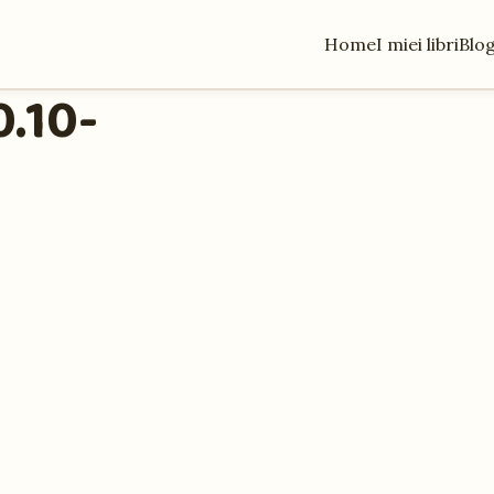
Home
I miei libri
Blo
.10-