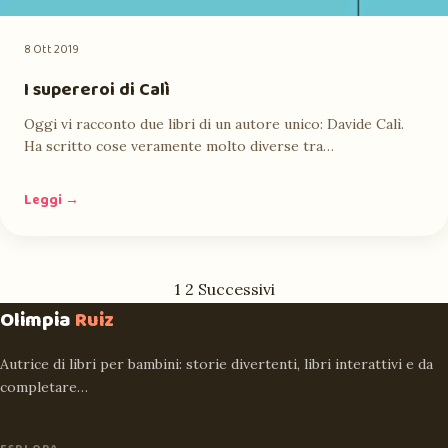
8 Ott 2019
I supereroi di Calì
Oggi vi racconto due libri di un autore unico: Davide Calì.
Ha scritto cose veramente molto diverse tra…
Leggi →
Paginazione
1
2
Successivi
degli
Olimpia
Ruiz
articoli
Autrice di libri per bambini: storie divertenti, libri interattivi e da
completare…