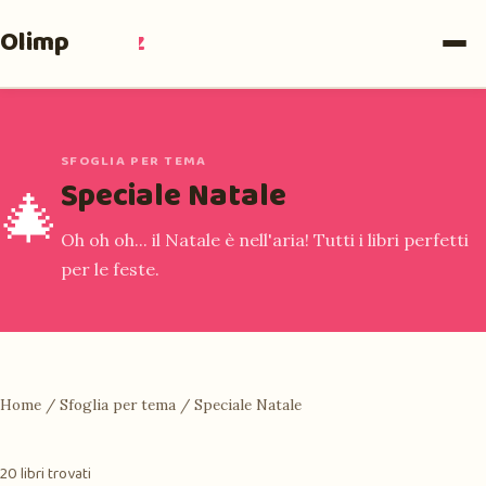
Olimpia
Ruiz
SFOGLIA PER TEMA
Speciale Natale
🎄
Oh oh oh... il Natale è nell'aria! Tutti i libri perfetti
per le feste.
Home
/
Sfoglia per tema
/
Speciale Natale
20 libri trovati