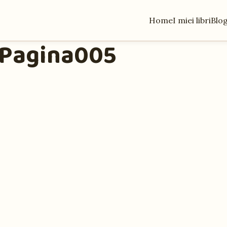
Home
I miei libri
Blo
-Pagina005