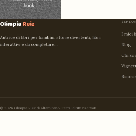
ESPLO
Olimpia
Ruiz
I miei l
Autrice di libri per bambini: storie divertenti, libri
interattivi e da completare…
Blog
Chi so
Vignet
Risors
© 2026 Olimpia Ruiz di Altamirano. Tutti i diritti riservati.