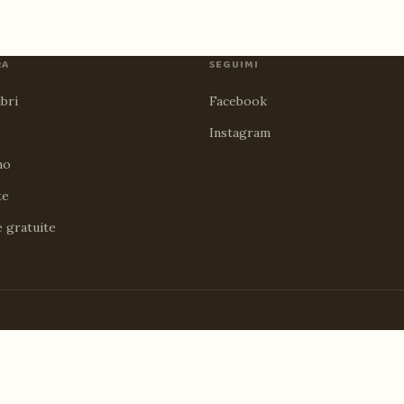
RA
SEGUIMI
ibri
Facebook
Instagram
no
te
e gratuite