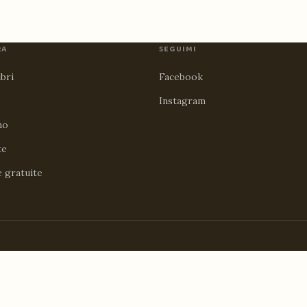
RA
SEGUIMI
ibri
Facebook
Instagram
no
te
e gratuite