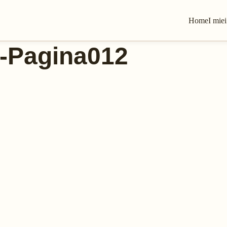
Home
I miei
2-Pagina012