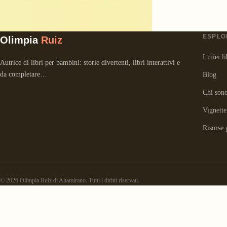
ESPLO
Olimpia
Ruiz
I miei li
Autrice di libri per bambini: storie divertenti, libri interattivi e
da completare…
Blog
Chi son
Vignette
Risorse 
© 2026 Olimpia Ruiz di Altamirano. Tutti i diritti riservati.