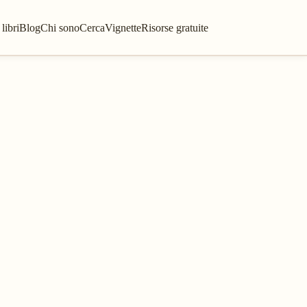
 libri
Blog
Chi sono
Cerca
Vignette
Risorse gratuite