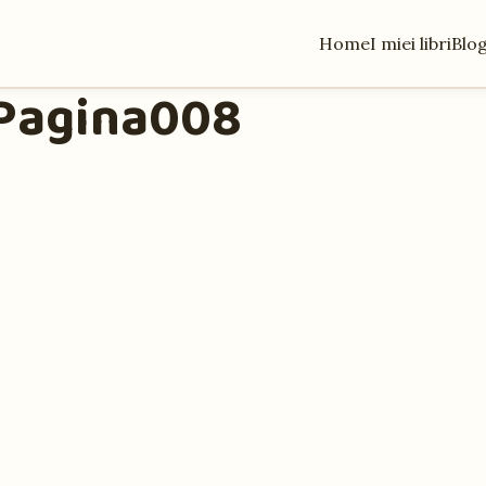
Home
I miei libri
Blo
-Pagina008