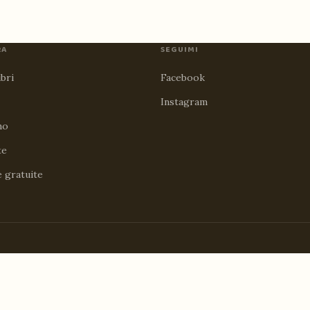
RA
SEGUIMI
ibri
Facebook
Instagram
no
te
e gratuite