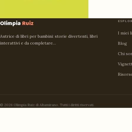
ESPLO
Olimpia
Ruiz
I miei l
Autrice di libri per bambini: storie divertenti, libri
interattivi e da completare…
Blog
Chi so
Vignet
Risors
© 2026 Olimpia Ruiz di Altamirano. Tutti i diritti riservati.