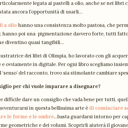
ticolarmente legata ai pastelli a olio, anche se nei libri
stata ancora l’opportunità di usarli…
li a olio
hanno una consistenza molto pastosa, che permet
; hanno poi una pigmentazione davvero forte, tutti fatto
e diventino quasi tangibili…
ustratrice dei libri di Olimpia, ho lavorato con gli acquere
 e ovviamente in digitale. Per ogni libro scegliamo insi
l ‘senso’ del racconto, trovo sia stimolante cambiare spes
iglio per chi vuole imparare a disegnare?
 difficile dare un consiglio che vada bene per tutti, quel
avventurarsi in questa bellissima arte è
di cominciare s
re le forme e le ombre
…basta guardarsi intorno per cap
rme geometriche e dei volumi. Scoprirli aiuterà il giovane