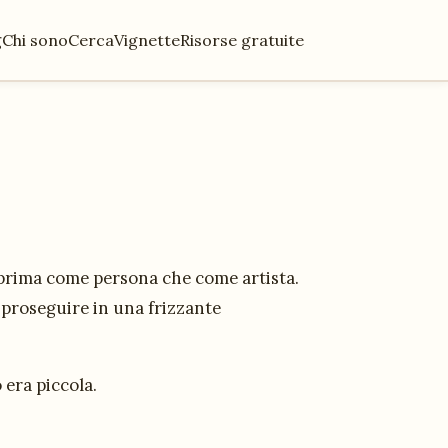
g
Chi sono
Cerca
Vignette
Risorse gratuite
 prima come persona che come artista.
e proseguire in una frizzante
 era piccola.