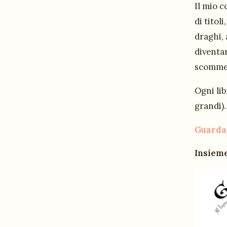
Il mio c
di titol
draghi,
diventa
scommess
Ogni lib
grandi).
Guardat
Insieme