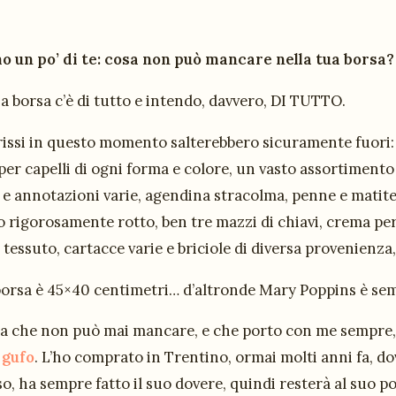
o un po’ di te: cosa non può mancare nella tua borsa?
a borsa c’è di tutto e intendo, davvero, DI TUTTO.
rissi in questo momento salterebbero sicuramente fuori: 
 per capelli di ogni forma e colore, un vasto assortimento
e annotazioni varie, agendina stracolma, penne e matite 
rigorosamente rotto, ben tre mazzi di chiavi, crema per 
 tessuto, cartacce varie e briciole di diversa provenienza
borsa è 45×40 centimetri… d’altronde Mary Poppins è semp
a che non può mai mancare, e che porto con me sempre,
 gufo
. L’ho comprato in Trentino, ormai molti anni fa, d
o, ha sempre fatto il suo dovere, quindi resterà al suo 