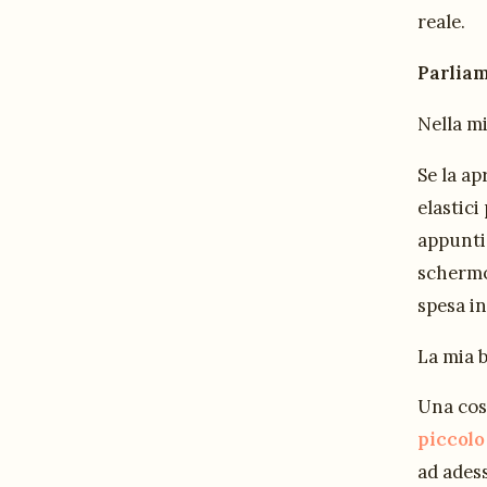
reale.
Parliam
Nella mi
Se la ap
elastici
appunti 
schermo 
spesa in
La mia 
Una cos
piccolo
ad adess