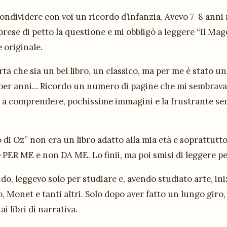
condividere con voi un ricordo d’infanzia. Avevo 7-8 ann
prese di petto la questione e mi obbligò a leggere “Il Mag
 originale.
ta che sia un bel libro, un classico, ma per me è stato u
 per anni… Ricordo un numero di pagine che mi sembrava 
 a comprendere, pochissime immagini e la frustrante sens
 di Oz” non era un libro adatto alla mia età e soprattutto
PER ME e non DA ME. Lo finii, ma poi smisi di leggere pe
o, leggevo solo per studiare e, avendo studiato arte, iniz
o, Monet e tanti altri. Solo dopo aver fatto un lungo giro,
ai libri di narrativa.