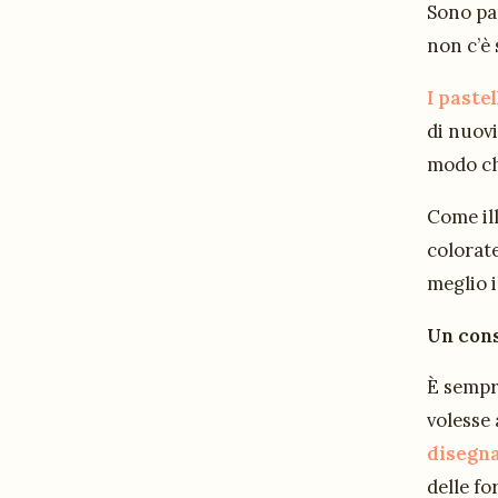
Sono par
non c’è 
I pastel
di nuovi
modo ch
Come ill
colorate
meglio i
Un cons
È sempre
volesse 
disegna
delle fo