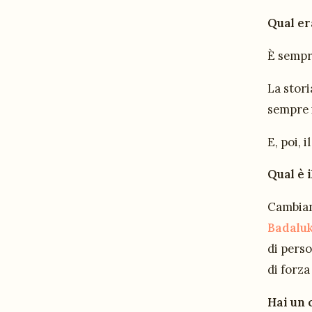
Qual er
È sempr
La stori
sempre 
E, poi, 
Qual è i
Cambian
Badalu
di pers
di forza
Hai un 