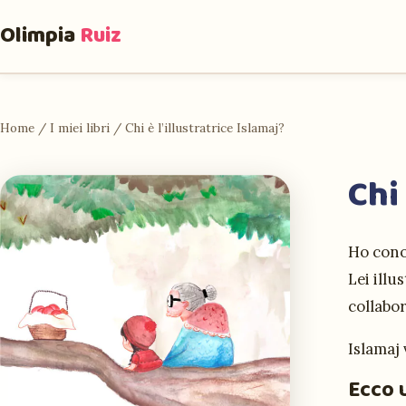
Olimpia
Ruiz
Home
/
I miei libri
/
Chi è l’illustratrice Islamaj?
Chi 
Ho cono
Lei illu
collabo
Islamaj 
Ecco 