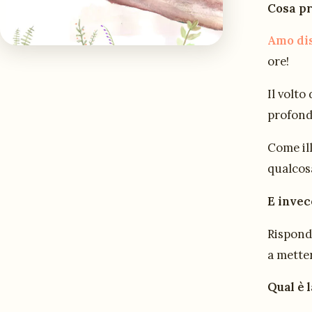
Cosa pr
Amo dis
ore!
Il volto
profondi
Come ill
qualcos
E invec
Rispond
a metter
Qual è 