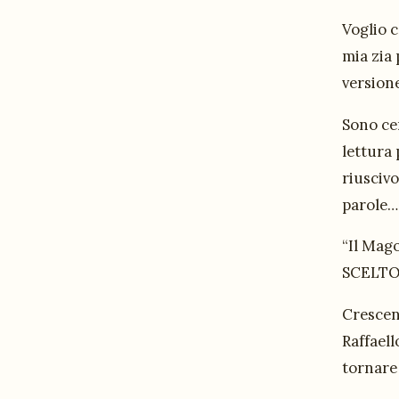
Voglio 
mia zia 
versione
Sono cer
lettura
riuscivo
parole…
“Il Mago
SCELTO 
Crescend
Raffaell
tornare 