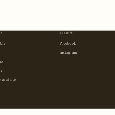
RA
SEGUIMI
ibri
Facebook
Instagram
no
te
e gratuite