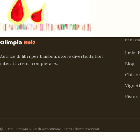
ESPLO
Olimpia
Ruiz
I miei l
Autrice di libri per bambini: storie divertenti, libri
interattivi e da completare…
Blog
Chi so
Vignet
Risors
© 2026 Olimpia Ruiz di Altamirano. Tutti i diritti riservati.