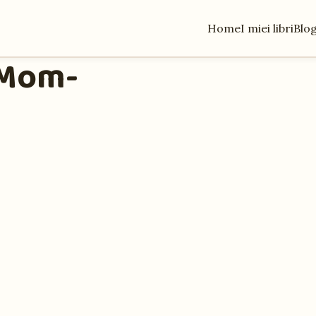
Home
I miei libri
Blo
 Mom-