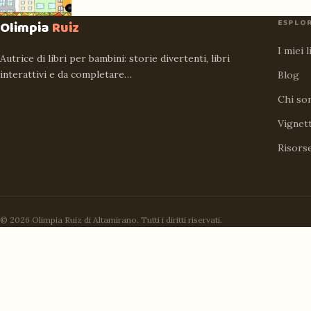
ESPLO
Olimpia
Ruiz
I miei l
Autrice di libri per bambini: storie divertenti, libri
interattivi e da completare…
Blog
Chi so
Vignet
Risors
© 2026 Olimpia Ruiz di Altamirano. Tutti i diritti riservati.