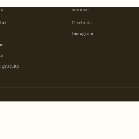
RA
SEGUIMI
ibri
Facebook
Instagram
no
te
e gratuite