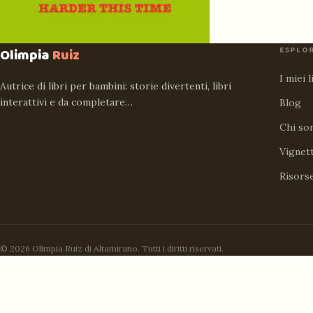
ESPLO
Olimpia
Ruiz
I miei l
Autrice di libri per bambini: storie divertenti, libri
interattivi e da completare…
Blog
Chi so
Vignet
Risors
© 2026 Olimpia Ruiz di Altamirano. Tutti i diritti riservati.