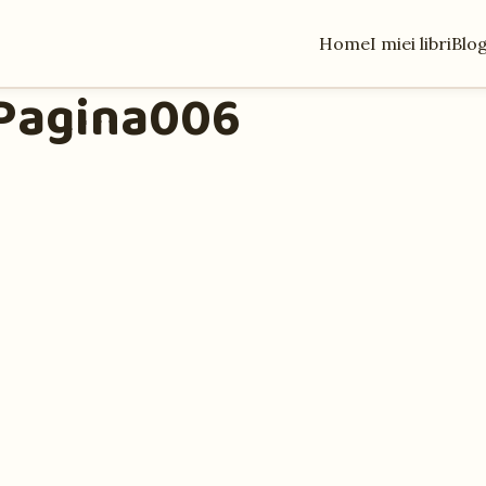
Home
I miei libri
Blo
-Pagina006