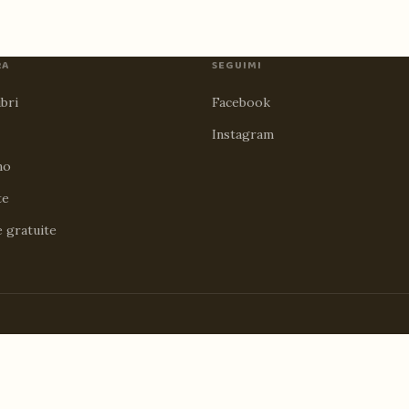
RA
SEGUIMI
ibri
Facebook
Instagram
no
te
e gratuite