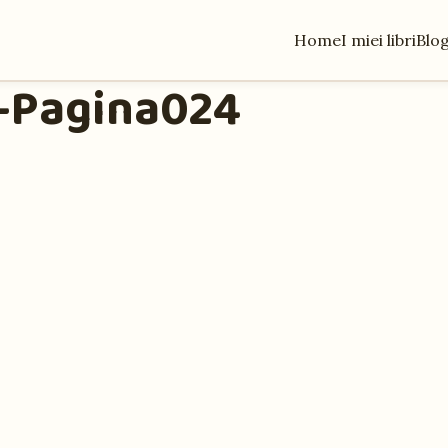
Home
I miei libri
Blo
17-Pagina024