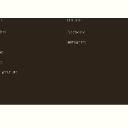
RA
SEGUIMI
ibri
Facebook
Instagram
no
te
e gratuite