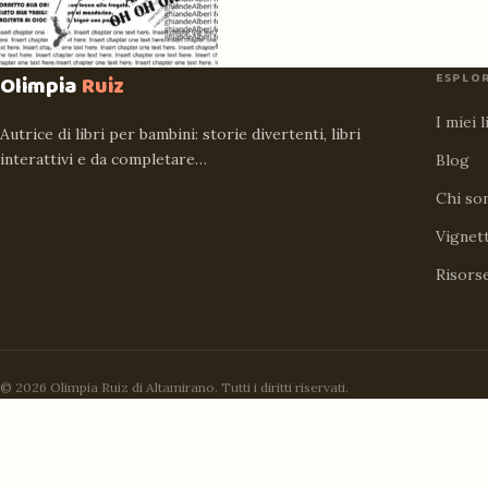
ESPLO
Olimpia
Ruiz
I miei l
Autrice di libri per bambini: storie divertenti, libri
interattivi e da completare…
Blog
Chi so
Vignet
Risors
© 2026 Olimpia Ruiz di Altamirano. Tutti i diritti riservati.