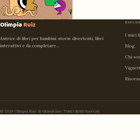
ESPLO
Olimpia
Ruiz
I miei l
Autrice di libri per bambini: storie divertenti, libri
interattivi e da completare…
Blog
Chi so
Vignet
Risors
© 2026 Olimpia Ruiz di Altamirano. Tutti i diritti riservati.