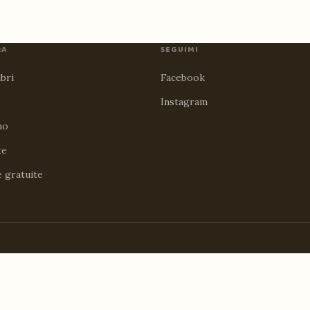
RA
SEGUIMI
ibri
Facebook
Instagram
no
te
e gratuite