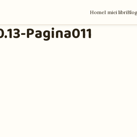
Home
I miei libri
Blo
.13-Pagina011