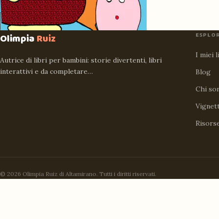
ESPLO
Olimpia
Ruiz
I miei l
Autrice di libri per bambini: storie divertenti, libri
interattivi e da completare…
Blog
Chi so
Vignet
Risors
© 2026 Olimpia Ruiz di Altamirano. Tutti i diritti riservati.