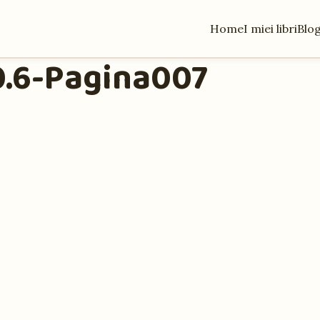
Home
I miei libri
Blo
.6-Pagina007