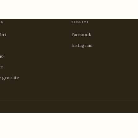
RA
SEGUIMI
ibri
Facebook
Instagram
no
te
e gratuite