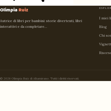
ESPLO
Olimpia
Ruiz
I miei l
Autrice di libri per bambini: storie divertenti, libri
interattivi e da completare…
Blog
Chi so
Vignet
Risors
© 2026 Olimpia Ruiz di Altamirano. Tutti i diritti riservati.