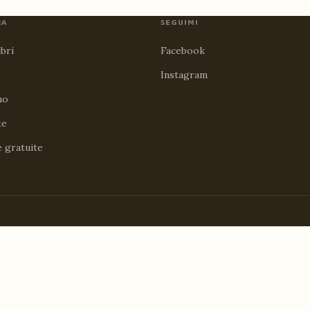
RA
SEGUIMI
ibri
Facebook
Instagram
no
te
e gratuite