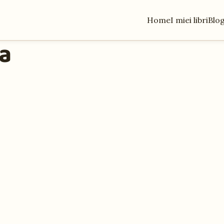
Home
I miei libri
Blo
ta