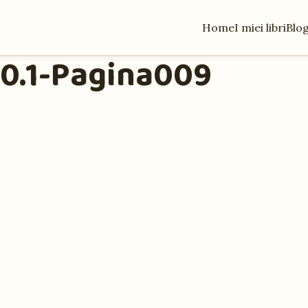
Home
I miei libri
Blo
 0.1-Pagina009