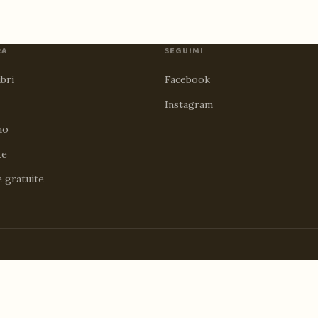
RA
SEGUIMI
ibri
Facebook
Instagram
no
te
e gratuite