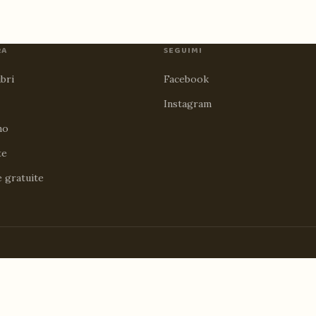
RA
SEGUIMI
ibri
Facebook
Instagram
no
te
e gratuite