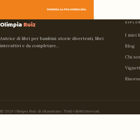
ESPLO
Olimpia
Ruiz
I miei l
Autrice di libri per bambini: storie divertenti, libri
interattivi e da completare…
Blog
Chi so
Vignet
Risors
© 2026 Olimpia Ruiz di Altamirano. Tutti i diritti riservati.