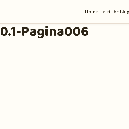
Home
I miei libri
Blo
 0.1-Pagina006