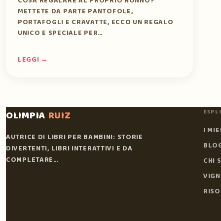
COSA REGALARE AL PROPRIO NONNO?
METTETE DA PARTE PANTOFOLE,
PORTAFOGLI E CRAVATTE, ECCO UN REGALO
UNICO E SPECIALE PER…
LEGGI →
PAGINAZIONE
ESPL
OLIMPIA
RUIZ
DEGLI
I MIE
AUTRICE DI LIBRI PER BAMBINI: STORIE
ARTICOLI
BLO
DIVERTENTI, LIBRI INTERATTIVI E DA
COMPLETARE…
CHI 
VIGN
RISO