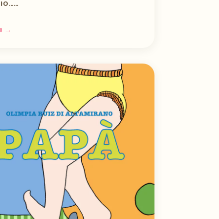
BIO……
I →