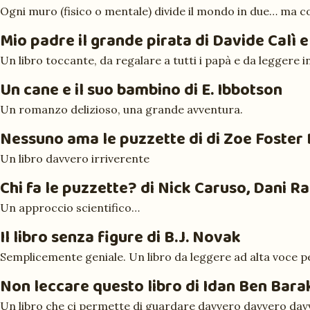
Ogni muro (fisico o mentale) divide il mondo in due… ma c
Mio padre il grande pirata
di Davide Calì e
Un libro toccante, da regalare a tutti i papà e da leggere i
Un cane e il suo bambino
di E. Ibbotson
Un romanzo delizioso, una grande avventura.
Nessuno ama le puzzette
di di Zoe Foster
Un libro davvero irriverente
Chi fa le puzzette?
di Nick Caruso, Dani Rab
Un approccio scientifico…
Il libro senza figure
di B.J. Novak
Semplicemente geniale. Un libro da leggere ad alta voce pe
Non leccare questo libro
di Idan Ben Barak
Un libro che ci permette di guardare davvero davvero davv