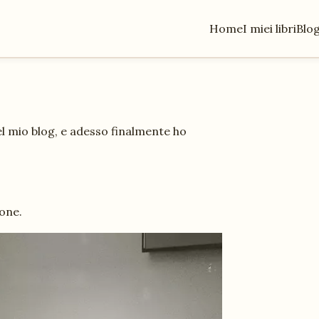
Home
I miei libri
Blo
l mio blog, e adesso finalmente ho
one.