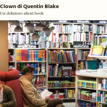
Clown
di Quentin Blake
Un delizioso silent book