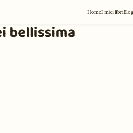
Home
I miei libri
Blo
i bellissima