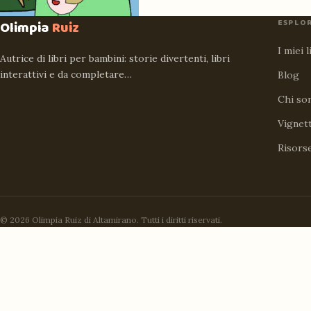
ESPLO
Olimpia
Ruiz
I miei l
Autrice di libri per bambini: storie divertenti, libri
interattivi e da completare…
Blog
Chi so
Vignet
Risors
© 2026 Olimpia Ruiz di Altamirano. Tutti i diritti riservati.