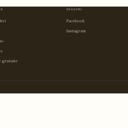
RA
SEGUIMI
ibri
Facebook
Instagram
no
te
e gratuite