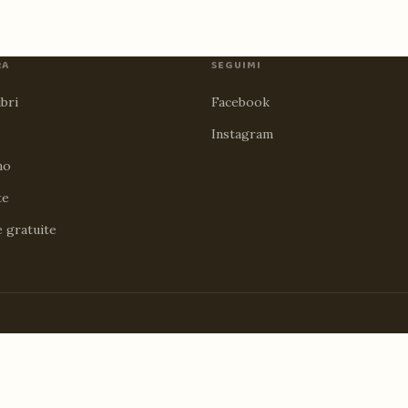
RA
SEGUIMI
ibri
Facebook
Instagram
no
te
e gratuite