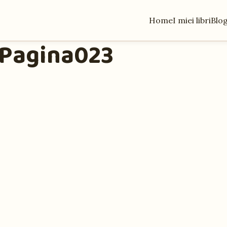
Home
I miei libri
Blo
-Pagina023