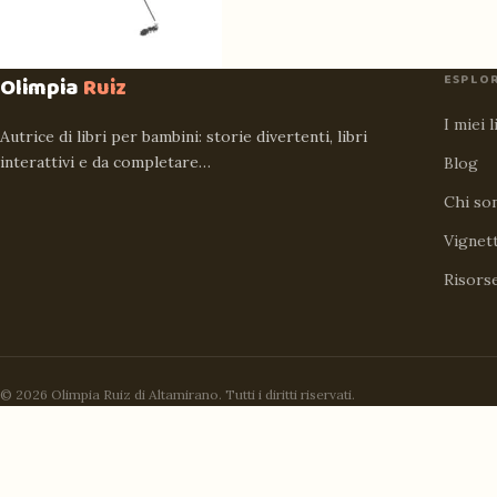
ESPLO
Olimpia
Ruiz
I miei l
Autrice di libri per bambini: storie divertenti, libri
interattivi e da completare…
Blog
Chi so
Vignet
Risors
© 2026 Olimpia Ruiz di Altamirano. Tutti i diritti riservati.