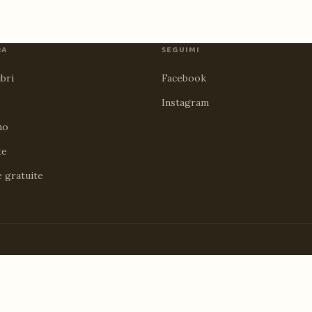
RA
SEGUIMI
ibri
Facebook
Instagram
no
te
e gratuite