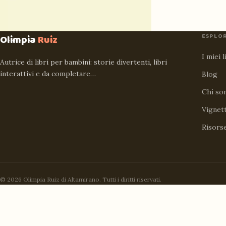
ESPLO
Olimpia
Ruiz
I miei l
Autrice di libri per bambini: storie divertenti, libri
interattivi e da completare…
Blog
Chi so
Vignet
Risors
© 2026 Olimpia Ruiz di Altamirano. Tutti i diritti riservati.