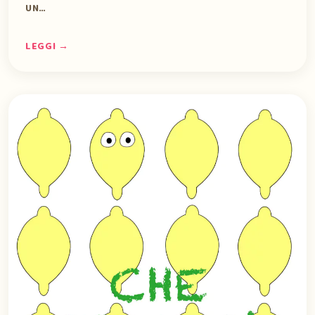
UN…
LEGGI →