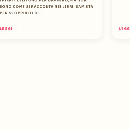
I PIRATI ESISTONO PER DAVVERO, MA NON
SONO COME SI RACCONTA NEI LIBRI. SAM STA
PER SCOPRIRLO DI…
LEGGI →
LEGG