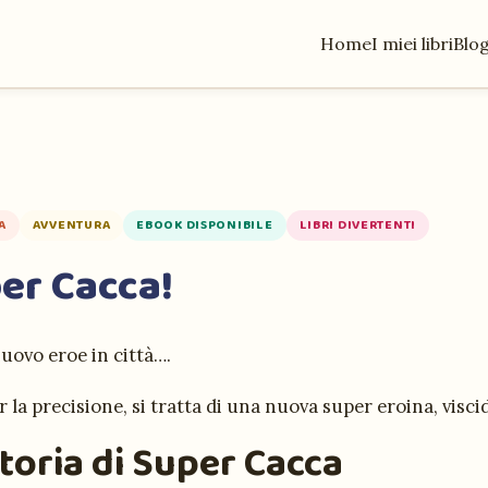
Home
I miei libri
Blo
A
AVVENTURA
EBOOK DISPONIBILE
LIBRI DIVERTENTI
er Cacca!
uovo eroe in città….
r la precisione, si tratta di una nuova super eroina, visci
toria di Super Cacca