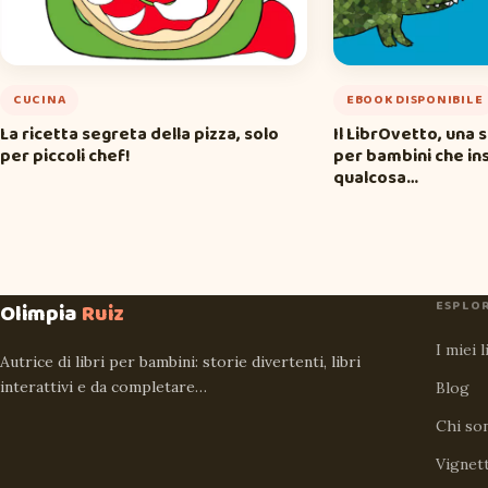
CUCINA
EBOOK DISPONIBILE
La ricetta segreta della pizza, solo
Il LibrOvetto, una 
per piccoli chef!
per bambini che i
qualcosa…
ESPLO
Olimpia
Ruiz
I miei l
Autrice di libri per bambini: storie divertenti, libri
interattivi e da completare…
Blog
Chi so
Vignet