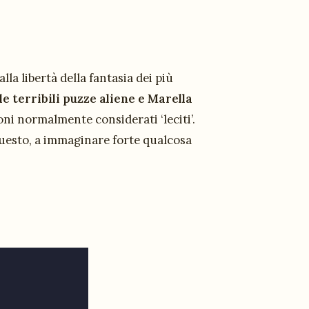
la libertà della fantasia dei più
e terribili puzze aliene e Marella
oni normalmente considerati ‘leciti’.
 questo, a immaginare forte qualcosa