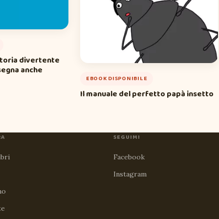
storia divertente
nsegna anche
EBOOK DISPONIBILE
Il manuale del perfetto papà insetto
RA
SEGUIMI
ibri
Facebook
Instagram
no
te