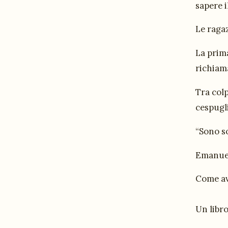
sapere i
Le raga
La prima
richiama
Tra colp
cespugl
“Sono so
Emanuel
Come ave
Un libro