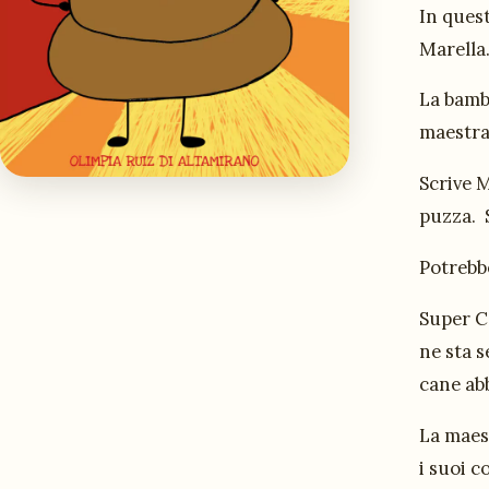
In quest
Marella
La bamb
maestr
Scrive 
puzza. 
Potrebb
Super Ca
ne sta 
cane ab
La maest
i suoi c