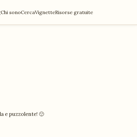
g
Chi sono
Cerca
Vignette
Risorse gratuite
da e puzzolente! 🙂