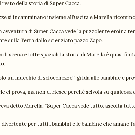
l resto della storia di Super Cacca.
zze si incamminano insieme all’uscita e Marella ricomin
 avventura di Super Cacca vede la puzzolente eroina tener
te sulla Terra dallo scienziato pazzo Zapo.
i di scena e lotte spaziali la storia di Marella è quasi fi
io.
lo un mucchio di sciocchezze!” grida alle bambine e prov
e ci prova, ma non ci riesce perché scivola su qualcosa 
va detto Marella: “Super Cacca vede tutto, ascolta tutto
 divertente per tutti i bambini e le bambine che amano l’