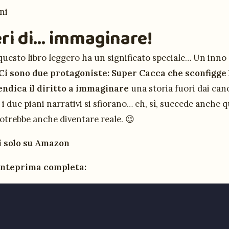
ni
eri di… immaginare!
uesto libro leggero ha un significato speciale… Un inno al
Ci sono due protagoniste: Super Cacca che sconfigge l
endica il diritto a immaginare
una storia fuori dai can
e i due piani narrativi si sfiorano… eh, sì, succede anche
otrebbe anche diventare reale. 😉
i solo su Amazon
anteprima completa: