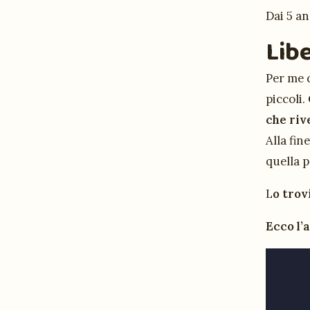
Dai 5 an
Lib
Per me q
piccoli.
che riv
Alla fin
quella p
L
o trov
Ecco l’