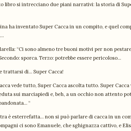
o libro si intrecciano due piani narrativi: la storia di Su
.
ina ha inventato Super Cacca in un compito, e quel compi
a…
Marella: “Ci sono almeno tre buoni motivi per non pestar
Secondo: sporca. Terzo: potrebbe essere pericoloso…
e trattarsi di… Super Cacca!
cca vede tutto, Super Cacca ascolta tutto. Super Cacca vi
seduta sui marciapiedi e, beh, a un occhio non attento p
bandonata… “
ra è esterrefatta… non si può parlare di cacca in un com
ompagni ci sono Emanuele, che sghignazza cattivo, e Elis