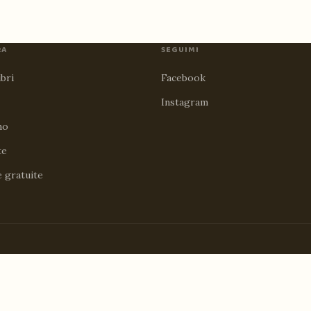
RA
SEGUIMI
ibri
Facebook
Instagram
no
te
e gratuite