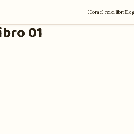
Home
I miei libri
Blo
ibro 01