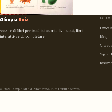
ESPLO
Olimpia
Ruiz
I miei l
Autrice di libri per bambini: storie divertenti, libri
interattivi e da completare…
Blog
Chi so
Vignet
Risors
© 2026 Olimpia Ruiz di Altamirano. Tutti i diritti riservati.