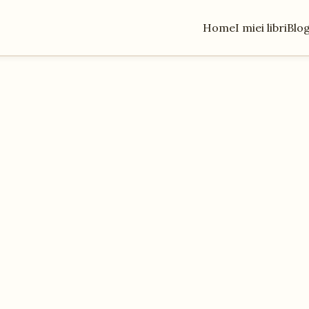
Home
I miei libri
Blo