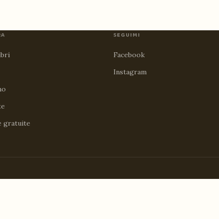
RA
SEGUIMI
ibri
Facebook
Instagram
no
te
e gratuite