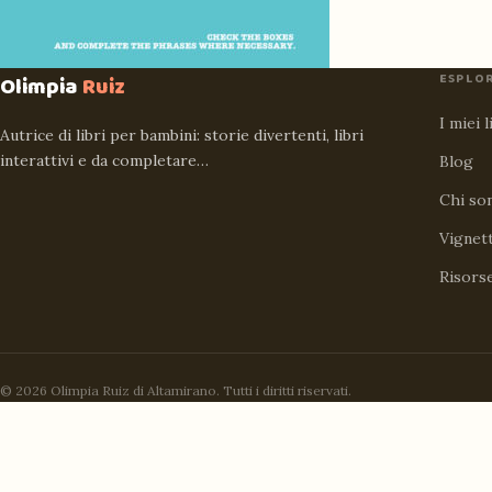
ESPLO
Olimpia
Ruiz
I miei l
Autrice di libri per bambini: storie divertenti, libri
interattivi e da completare…
Blog
Chi so
Vignet
Risors
© 2026 Olimpia Ruiz di Altamirano. Tutti i diritti riservati.