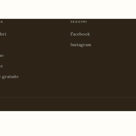
RA
SEGUIMI
ibri
Facebook
Instagram
no
te
e gratuite