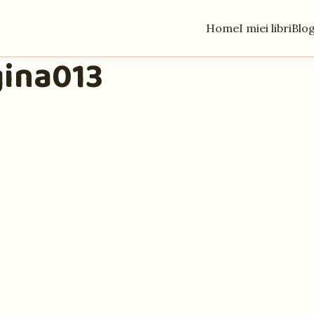
Home
I miei libri
Blo
gina013