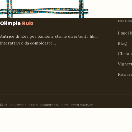
ESPLO
Olimpia
Ruiz
I miei l
Autrice di libri per bambini: storie divertenti, libri
interattivi e da completare…
Blog
Chi so
Vignet
Risors
© 2026 Olimpia Ruiz di Altamirano. Tutti i diritti riservati.