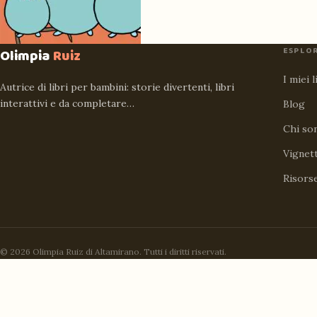
ESPLO
Olimpia
Ruiz
I miei l
Autrice di libri per bambini: storie divertenti, libri
interattivi e da completare…
Blog
Chi so
Vignet
Risors
© 2026 Olimpia Ruiz di Altamirano. Tutti i diritti riservati.