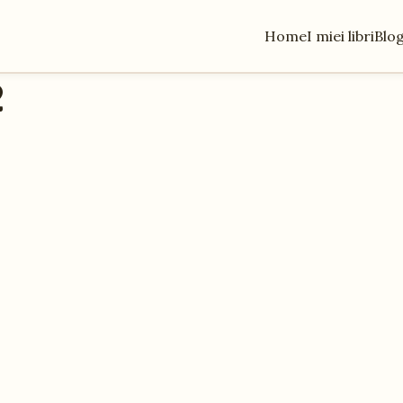
Home
I miei libri
Blo
2