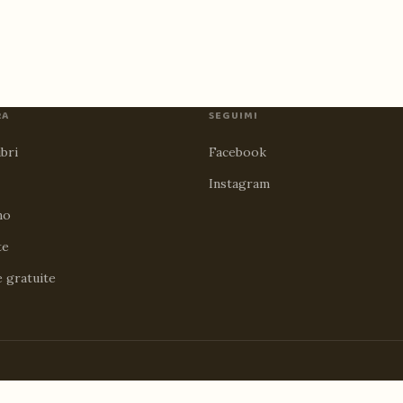
RA
SEGUIMI
ibri
Facebook
Instagram
no
te
e gratuite