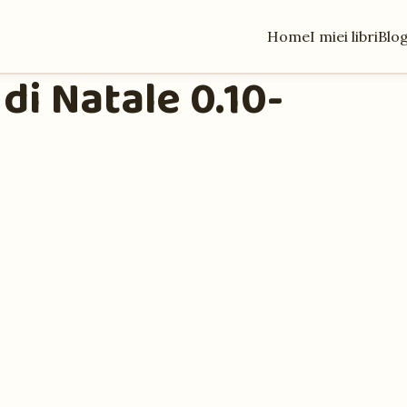
Home
I miei libri
Blo
di Natale 0.10-