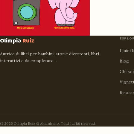
ESPLO
Olimpia
Ruiz
I miei l
Autrice di libri per bambini: storie divertenti, libri
interattivi e da completare…
Blog
Chi so
Vignet
Risors
© 2026 Olimpia Ruiz di Altamirano. Tutti i diritti riservati.