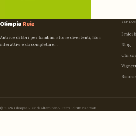
ESPLO
Olimpia
Ruiz
I miei l
Autrice di libri per bambini: storie divertenti, libri
interattivi e da completare…
Blog
Chi so
Vignet
Risors
© 2026 Olimpia Ruiz di Altamirano. Tutti i diritti riservati.