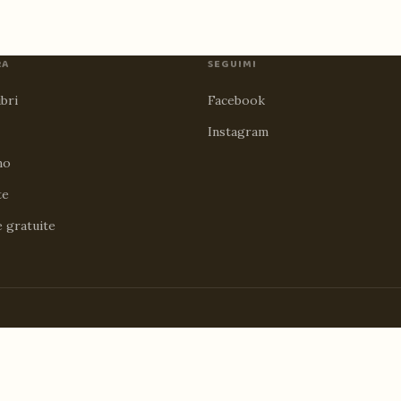
RA
SEGUIMI
ibri
Facebook
Instagram
no
te
e gratuite