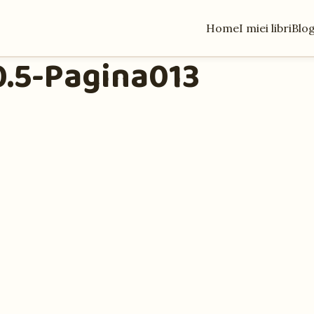
Home
I miei libri
Blo
 0.5-Pagina013