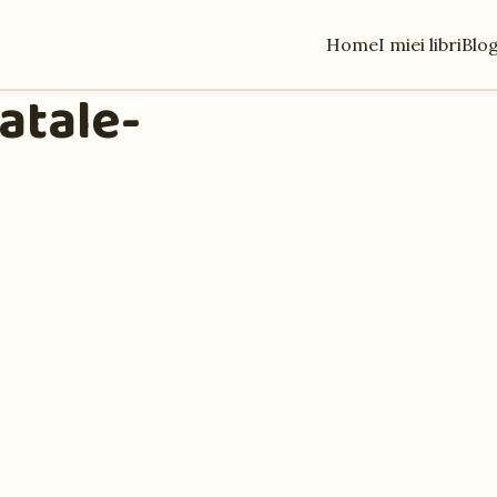
Home
I miei libri
Blo
atale-