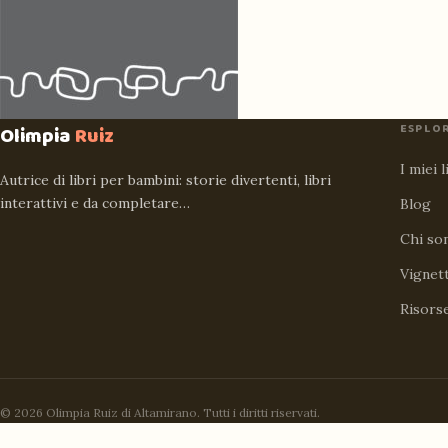
ESPLO
Olimpia
Ruiz
I miei l
Autrice di libri per bambini: storie divertenti, libri
interattivi e da completare…
Blog
Chi so
Vignet
Risors
© 2026 Olimpia Ruiz di Altamirano. Tutti i diritti riservati.