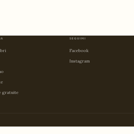
RA
SEGUIMI
ibri
Facebook
Instagram
no
te
e gratuite