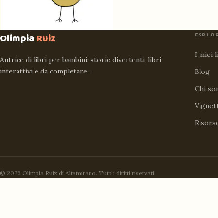
ESPLO
Olimpia
Ruiz
I miei l
Autrice di libri per bambini: storie divertenti, libri
interattivi e da completare…
Blog
Chi so
Vignet
Risors
© 2026 Olimpia Ruiz di Altamirano. Tutti i diritti riservati.