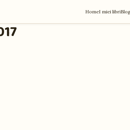
Home
I miei libri
Blo
017