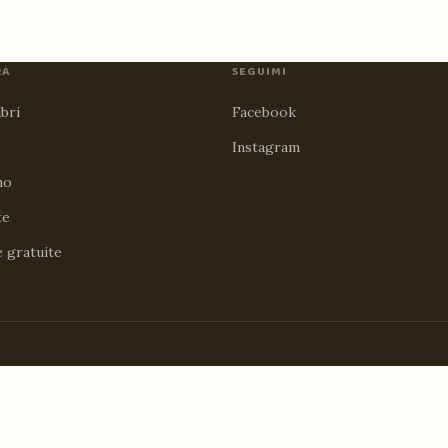
RA
SEGUIMI
ibri
Facebook
Instagram
no
te
e gratuite