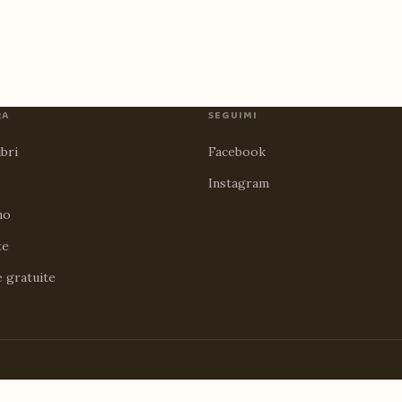
RA
SEGUIMI
ibri
Facebook
Instagram
no
te
e gratuite