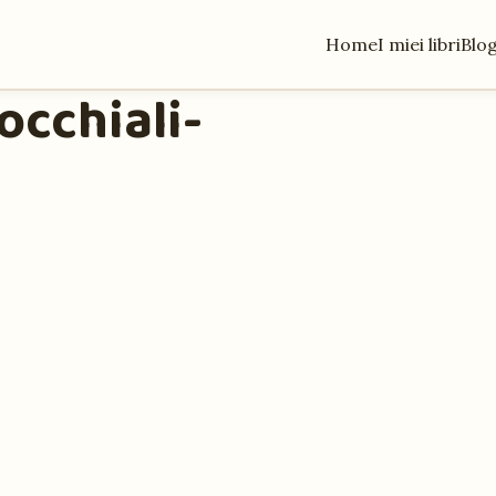
Home
I miei libri
Blo
occhiali-