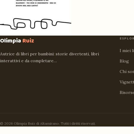
ESPLO
Olimpia
Ruiz
I miei l
Autrice di libri per bambini: storie divertenti, libri
interattivi e da completare…
Blog
Chi so
Vignet
Risors
© 2026 Olimpia Ruiz di Altamirano. Tutti i diritti riservati.