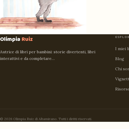
ESPLO
Olimpia
Ruiz
I miei l
Autrice di libri per bambini: storie divertenti, libri
interattivi e da completare…
Blog
Chi so
Vignet
Risors
© 2026 Olimpia Ruiz di Altamirano. Tutti i diritti riservati.