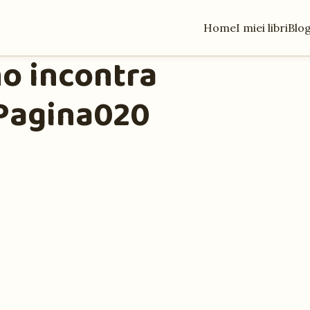
Home
I miei libri
Blo
no incontra
Pagina020