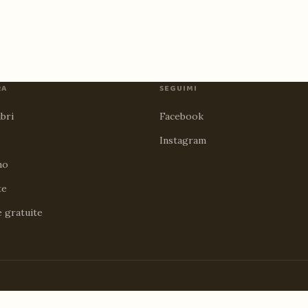
RA
SEGUIMI
ibri
Facebook
Instagram
no
te
e gratuite