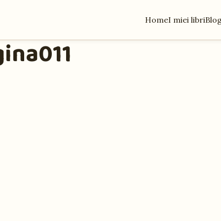
Home
I miei libri
Blo
gina011