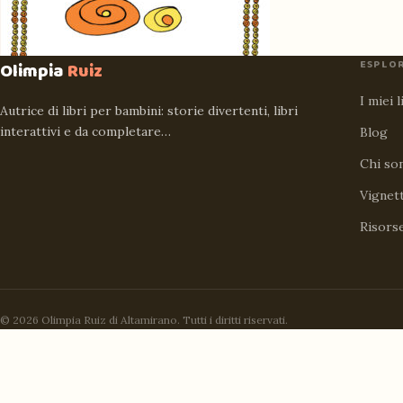
ESPLO
Olimpia
Ruiz
I miei l
Autrice di libri per bambini: storie divertenti, libri
interattivi e da completare…
Blog
Chi so
Vignet
Risors
© 2026 Olimpia Ruiz di Altamirano. Tutti i diritti riservati.