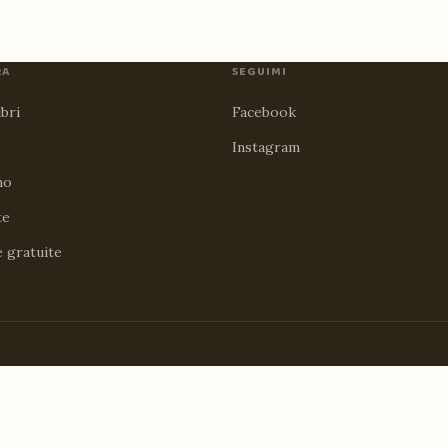
RA
SEGUIMI
ibri
Facebook
Instagram
no
te
e gratuite