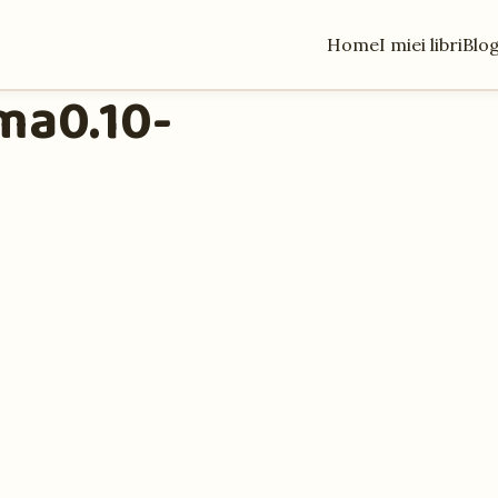
Home
I miei libri
Blo
lma0.10-