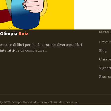
ESPLO
Olimpia
Ruiz
I miei l
Autrice di libri per bambini: storie divertenti, libri
interattivi e da completare…
Blog
Chi so
Vignet
Risors
© 2026 Olimpia Ruiz di Altamirano. Tutti i diritti riservati.