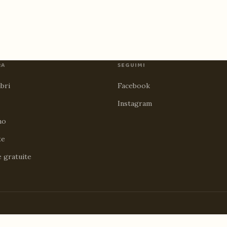
RA
SEGUIMI
ibri
Facebook
Instagram
no
te
e gratuite