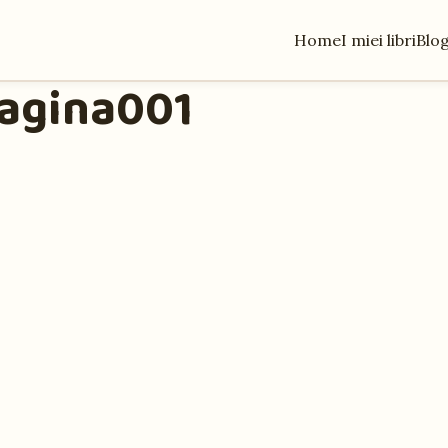
Home
I miei libri
Blo
Pagina001