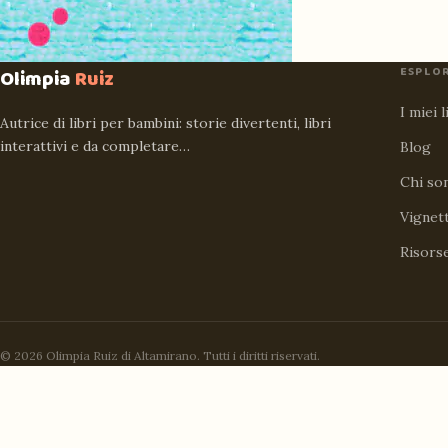
ESPLO
Olimpia
Ruiz
I miei l
Autrice di libri per bambini: storie divertenti, libri
interattivi e da completare…
Blog
Chi so
Vignet
Risors
© 2026 Olimpia Ruiz di Altamirano. Tutti i diritti riservati.