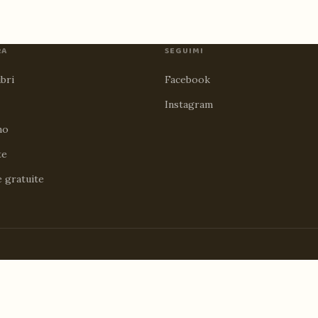
RA
SEGUIMI
ibri
Facebook
Instagram
no
te
e gratuite