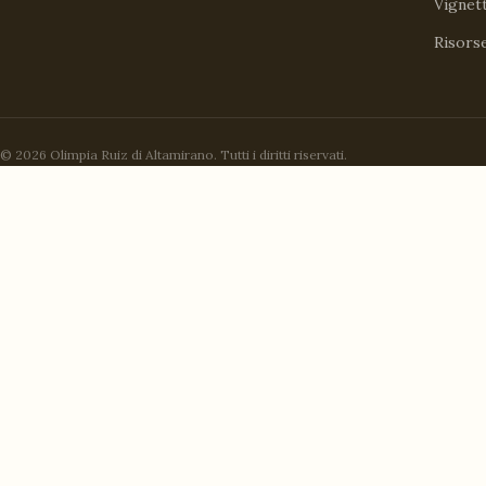
Vignet
Risors
© 2026 Olimpia Ruiz di Altamirano. Tutti i diritti riservati.