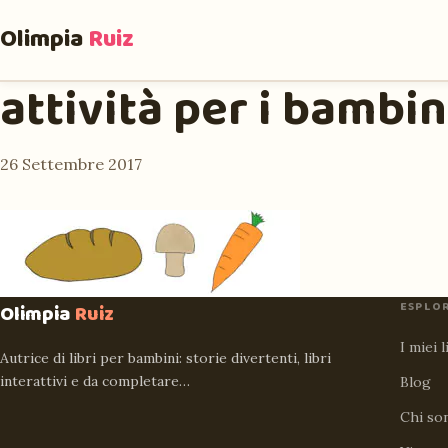
Olimpia
Ruiz
attività per i bambin
26 Settembre 2017
ESPLO
Olimpia
Ruiz
I miei l
Autrice di libri per bambini: storie divertenti, libri
interattivi e da completare…
Blog
Chi so