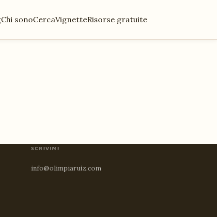
g
Chi sono
Cerca
Vignette
Risorse gratuite
SCRIVIMI
info@olimpiaruiz.com