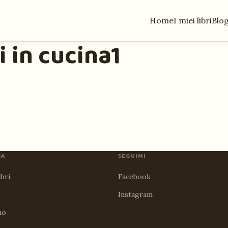
Home
I miei libri
Blo
i in cucina1
RA
SEGUIMI
ibri
Facebook
Instagram
no